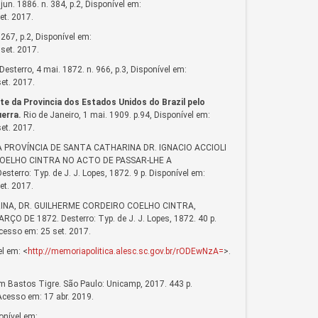
jun. 1886. n. 384, p.2, Disponível em:
et. 2017.
267, p.2, Disponível em:
set. 2017.
Desterro, 4 mai. 1872. n. 966, p.3, Disponível em:
et. 2017.
e da Provincia dos Estados Unidos do Brazil pelo
erra.
Rio de Janeiro, 1 mai. 1909. p.94, Disponível em:
et. 2017.
A PROVÍNCIA DE SANTA CATHARINA DR. IGNACIO ACCIOLI
COELHO CINTRA NO ACTO DE PASSAR-LHE A
o: Typ. de J. J. Lopes, 1872. 9 p. Disponível em:
et. 2017.
INA, DR. GUILHERME CORDEIRO COELHO CINTRA,
DE 1872. Desterro: Typ. de J. J. Lopes, 1872. 40 p.
cesso em: 25 set. 2017.
el em: <
http://memoriapolitica.alesc.sc.gov.br/rODEwNzA=
>.
 em Bastos Tigre. São Paulo: Unicamp, 2017. 443 p.
Acesso em: 17 abr. 2019.
onível em: