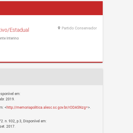
Partido Conservador
ivo/Estadual
nte Interino
Disponível em:
br. 2019.
em: <
http://memoriapolitica.alesc.sc.gov.br/rODA5Nzg=
>.
2. n. 932, p.3, Disponível em:
set. 2017.