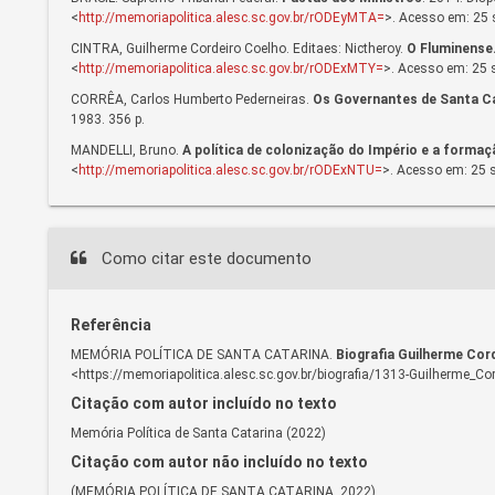
<
http://memoriapolitica.alesc.sc.gov.br/rODEyMTA=
>. Acesso em: 25 
CINTRA, Guilherme Cordeiro Coelho. Editaes: Nictheroy.
O Fluminense
<
http://memoriapolitica.alesc.sc.gov.br/rODExMTY=
>. Acesso em: 25 s
CORRÊA, Carlos Humberto Pederneiras.
Os Governantes de Santa Ca
1983. 356 p.
MANDELLI, Bruno.
A política de colonização do Império e a formaç
<
http://memoriapolitica.alesc.sc.gov.br/rODExNTU=
>. Acesso em: 25 s
Como citar este documento
Referência
MEMÓRIA POLÍTICA DE SANTA CATARINA.
Biografia Guilherme Cor
<https://memoriapolitica.alesc.sc.gov.br/biografia/1313-Guilherme_C
Citação com autor incluído no texto
Memória Política de Santa Catarina (2022)
Citação com autor não incluído no texto
(MEMÓRIA POLÍTICA DE SANTA CATARINA, 2022)