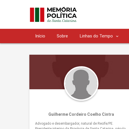
Início
Sobre
Linhas do Tempo
Guilherme Cordeiro Coelho Cintra
Advogado e desembargador, natural de Recife/PE.
Presidente interino da Província de Santa Catarina, século