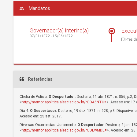
Mandatos
Governador(a) Interino(a)
Execut
07/01/1872 - 15/06/1872
Preside
Referências
Chefia de Policia.
O Despertador.
Desterro, 11 abr. 1871. n. 856, p.2, 
<
http://memoriapolitica.alesc.sc.gov.br/rODA5NTU=
>. Acesso em: 17 a
Dia 4.
O Despertador.
Desterro, 19 dez. 1871. n. 928, p.3, Disponível 
Acesso em: 25 set. 2017.
Diversas Ocurrencias: Juramento.
O Despertador.
Desterro, 2 jan. 187
<
http://memoriapolitica.alesc.sc.gov.br/rODEwMDE=
>. Acesso em: 25 