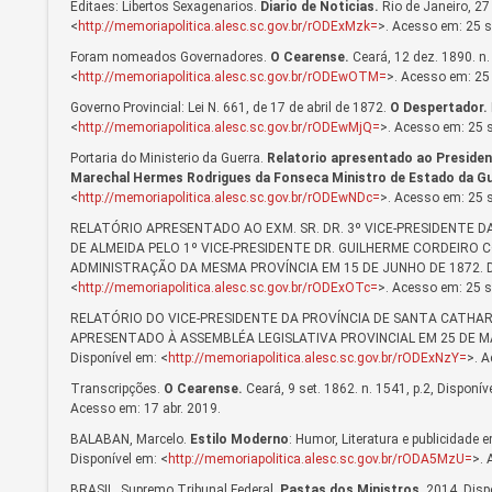
Editaes: Libertos Sexagenarios.
Diario de Noticias.
Rio de Janeiro, 27 
<
http://memoriapolitica.alesc.sc.gov.br/rODExMzk=
>. Acesso em: 25 s
Foram nomeados Governadores.
O Cearense.
Ceará, 12 dez. 1890. n. 
<
http://memoriapolitica.alesc.sc.gov.br/rODEwOTM=
>. Acesso em: 25 
Governo Provincial: Lei N. 661, de 17 de abril de 1872.
O Despertador.
<
http://memoriapolitica.alesc.sc.gov.br/rODEwMjQ=
>. Acesso em: 25 s
Portaria do Ministerio da Guerra.
Relatorio apresentado ao President
Marechal Hermes Rodrigues da Fonseca Ministro de Estado da Gu
<
http://memoriapolitica.alesc.sc.gov.br/rODEwNDc=
>. Acesso em: 25 s
RELATÓRIO APRESENTADO AO EXM. SR. DR. 3º VICE-PRESIDENTE D
DE ALMEIDA PELO 1º VICE-PRESIDENTE DR. GUILHERME CORDEIRO 
ADMINISTRAÇÃO DA MESMA PROVÍNCIA EM 15 DE JUNHO DE 1872. Desterr
<
http://memoriapolitica.alesc.sc.gov.br/rODExOTc=
>. Acesso em: 25 s
RELATÓRIO DO VICE-PRESIDENTE DA PROVÍNCIA DE SANTA CATHAR
APRESENTADO À ASSEMBLÉA LEGISLATIVA PROVINCIAL EM 25 DE MARÇO 
Disponível em: <
http://memoriapolitica.alesc.sc.gov.br/rODExNzY=
>. A
Transcripções.
O Cearense.
Ceará, 9 set. 1862. n. 1541, p.2, Disponív
Acesso em: 17 abr. 2019.
BALABAN, Marcelo.
Estilo Moderno
: Humor, Literatura e publicidade
Disponível em: <
http://memoriapolitica.alesc.sc.gov.br/rODA5MzU=
>. 
BRASIL. Supremo Tribunal Federal.
Pastas dos Ministros
. 2014. Disp