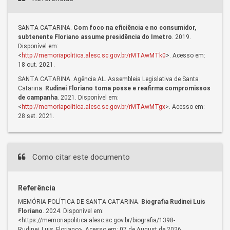
SANTA CATARINA.
Com foco na eficiência e no consumidor,
subtenente Floriano assume presidência do Imetro
. 2019.
Disponível em:
<
http://memoriapolitica.alesc.sc.gov.br/rMTAwMTk0
>. Acesso em:
18 out. 2021.
SANTA CATARINA. Agência AL. Assembleia Legislativa de Santa
Catarina.
Rudinei Floriano toma posse e reafirma compromissos
de campanha
. 2021. Disponível em:
<
http://memoriapolitica.alesc.sc.gov.br/rMTAwMTgx
>. Acesso em:
28 set. 2021.
Como citar este documento
Referência
MEMÓRIA POLÍTICA DE SANTA CATARINA.
Biografia Rudinei Luis
Floriano
. 2024. Disponível em:
<https://memoriapolitica.alesc.sc.gov.br/biografia/1398-
Rudinei_Luis_Floriano>. Acesso em: 07 de August de 2026.